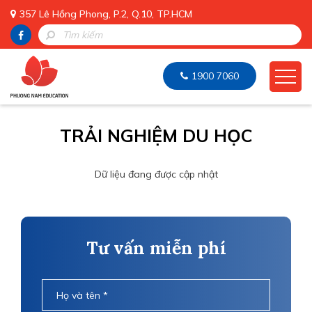
357 Lê Hồng Phong, P.2, Q.10, TP.HCM
1900 7060
TRẢI NGHIỆM DU HỌC
Dữ liệu đang được cập nhật
Tư vấn miễn phí